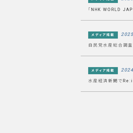
「NHK WORLD J
2025
メディア掲載
⾃⺠党⽔産総合調査会
2024
メディア掲載
⽔産経済新聞でRe: