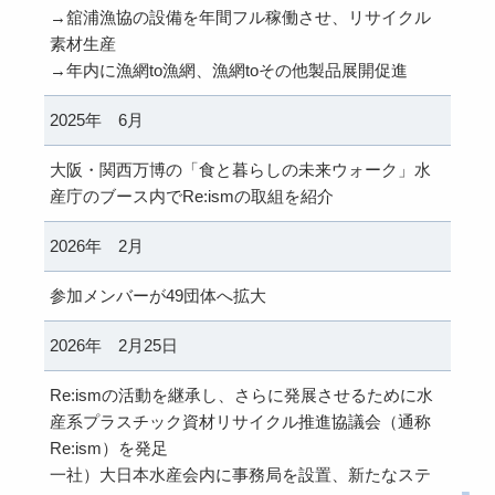
→舘浦漁協の設備を年間フル稼働させ、リサイクル
素材生産
→年内に漁網to漁網、漁網toその他製品展開促進
2025年 6月
大阪・関西万博の「食と暮らしの未来ウォーク」水
産庁のブース内でRe:ismの取組を紹介
2026年 2月
参加メンバーが49団体へ拡大
2026年 2月25日
Re:ismの活動を継承し、さらに発展させるために水
産系プラスチック資材リサイクル推進協議会（通称
Re:ism）を発足
一社）大日本水産会内に事務局を設置、新たなステ