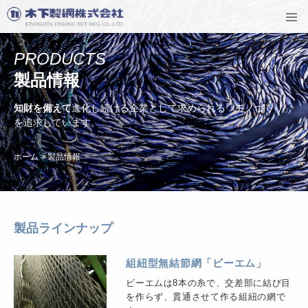
PRODUCTS
製品情報
知財を備えて
進化し続ける企業として求められる
「モノづくり」
を追求しています。
ホーム
>
製品情報
製品ラインナップ
組紐型無結節網「ビーエム」
ビーエムは8本の糸で、交差部に結び目
を作らず、貫通させて作る組紐の網で