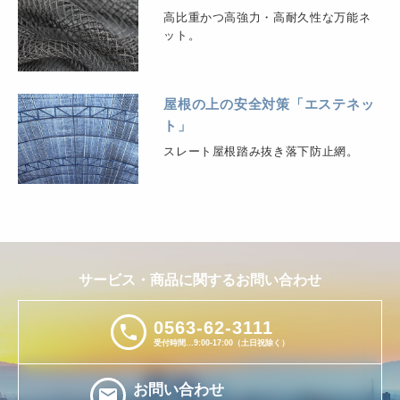
高比重かつ高強力・高耐久性な万能ネ
ット。
屋根の上の安全対策「エステネッ
ト」
スレート屋根踏み抜き落下防止網。
サービス・商品に関するお問い合わせ
0563-62-3111
phone
受付時間...9:00-17:00（土日祝除く）
お問い合わせ
email