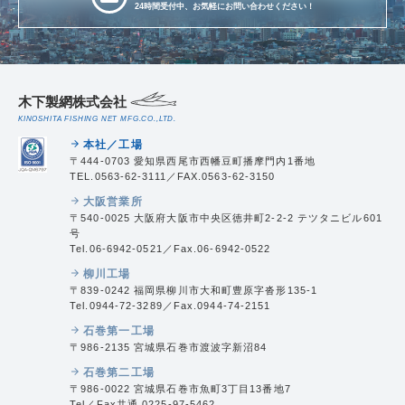
24時間受付中、お気軽にお問い合わせください！
木下製網株式会社
KINOSHITA FISHING NET MFG.CO.,LTD.
本社／工場
arrow_forward
〒444-0703 愛知県西尾市西幡豆町播摩門内1番地
TEL.0563-62-3111／FAX.0563-62-3150
大阪営業所
arrow_forward
〒540-0025 大阪府大阪市中央区徳井町2-2-2 テツタニビル601
号
Tel.06-6942-0521／Fax.06-6942-0522
柳川工場
arrow_forward
〒839-0242 福岡県柳川市大和町豊原字沓形135-1
Tel.0944-72-3289／Fax.0944-74-2151
石巻第一工場
arrow_forward
〒986-2135 宮城県石巻市渡波字新沼84
石巻第二工場
arrow_forward
〒986-0022 宮城県石巻市魚町3丁目13番地7
Tel／Fax共通.0225-97-5462