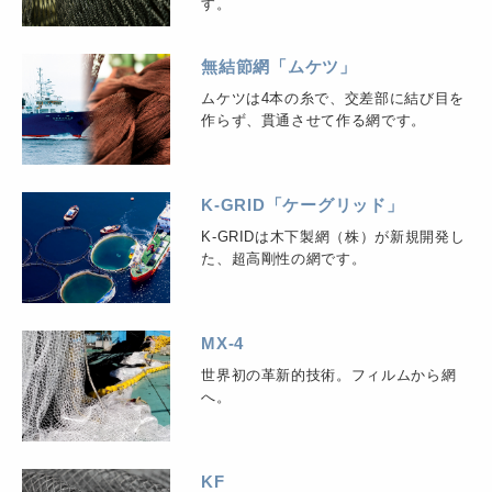
す。
無結節網「ムケツ」
ムケツは4本の糸で、交差部に結び目を
作らず、貫通させて作る網です。
K-GRID「ケーグリッド」
K-GRIDは木下製網（株）が新規開発し
た、超高剛性の網です。
MX-4
世界初の革新的技術。フィルムから網
へ。
KF