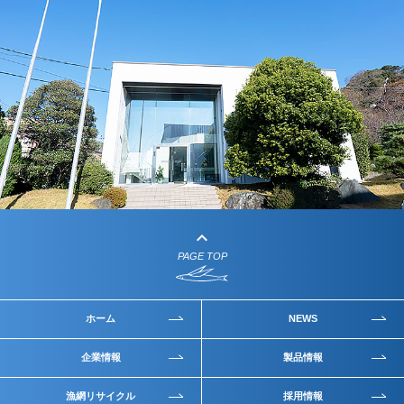
keyboard_arrow_up
PAGE TOP
ホーム
NEWS
企業情報
製品情報
漁網リサイクル
採用情報