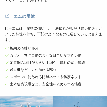
テリア」なども製作できる
ビーエムの用途
ビーエムは「摩擦に強い」、「網破れが広がり難い構造」と
いった特性を持ち、下記のようなものに適していると言えま
す。
旋網の魚捕り部分
check
カツオ、マグロ網のような目合いが大きい網
check
定置網の網目が大きい手網や、摩れの多い箱網
check
越波柵など、力の加わる部分
check
スポーツに使われる防球ネットや防護ネット
check
土木建築現場など、安全性を求められる場所
check