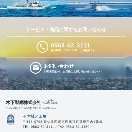
サービス・商品に関するお問い合わせ
0563-62-3111
phone
受付時間...9:00-17:00（土日祝除く）
お問い合わせ
email
24時間受付中、お気軽にお問い合わせください！
木下製網株式会社
KINOSHITA FISHING NET MFG.CO.,LTD.
本社／工場
arrow_forward
〒444-0703 愛知県西尾市西幡豆町播摩門内1番地
TEL.0563-62-3111／FAX.0563-62-3150