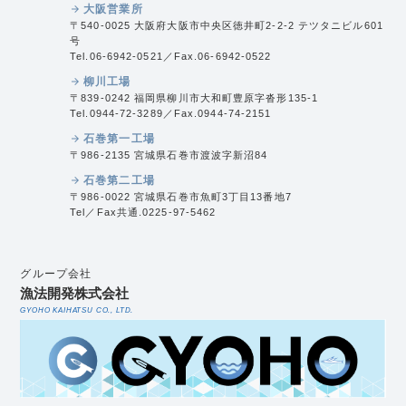
大阪営業所
arrow_forward
〒540-0025 大阪府大阪市中央区徳井町2-2-2 テツタニビル601
号
Tel.06-6942-0521／Fax.06-6942-0522
柳川工場
arrow_forward
〒839-0242 福岡県柳川市大和町豊原字沓形135-1
Tel.0944-72-3289／Fax.0944-74-2151
石巻第一工場
arrow_forward
〒986-2135 宮城県石巻市渡波字新沼84
石巻第二工場
arrow_forward
〒986-0022 宮城県石巻市魚町3丁目13番地7
Tel／Fax共通.0225-97-5462
グループ会社
漁法開発株式会社
GYOHO KAIHATSU CO., LTD.