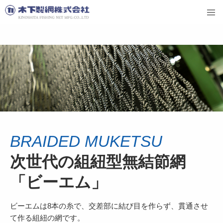
BRAIDED MUKETSU
次世代の組紐型無結節網
「ビーエム」
ビーエムは8本の糸で、交差部に結び目を作らず、貫通させ
て作る組紐の網です。