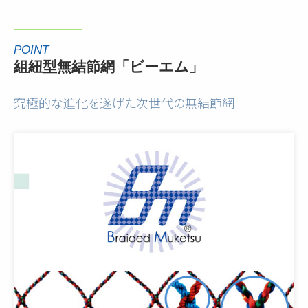
POINT
組紐型無結節網「ビーエム」
究極的な進化を遂げた次世代の無結節網