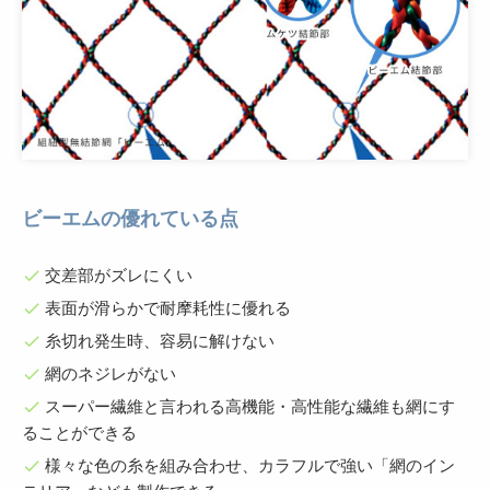
ビーエムの優れている点
交差部がズレにくい
check
表面が滑らかで耐摩耗性に優れる
check
糸切れ発生時、容易に解けない
check
網のネジレがない
check
スーパー繊維と言われる高機能・高性能な繊維も網にす
check
ることができる
様々な色の糸を組み合わせ、カラフルで強い「網のイン
check