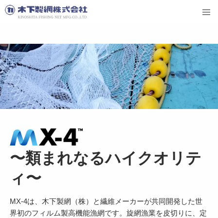
〜類まれなるハイクオリテ
ィ〜
MX-4は、木下製網（株）と繊維メーカーが共同開発した世
界初のフィルム製高機能漁網です。旋網漁業を皮切りに、定