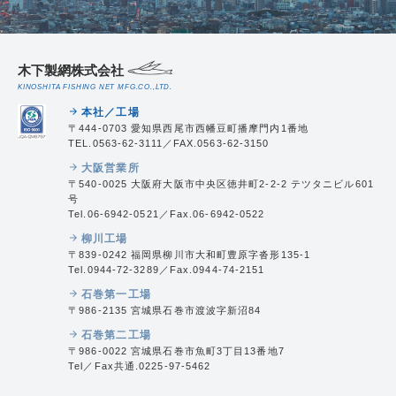
木下製網株式会社
KINOSHITA FISHING NET MFG.CO.,LTD.
本社／工場
arrow_forward
〒444-0703 愛知県西尾市西幡豆町播摩門内1番地
TEL.0563-62-3111／FAX.0563-62-3150
大阪営業所
arrow_forward
〒540-0025 大阪府大阪市中央区徳井町2-2-2 テツタニビル601
号
Tel.06-6942-0521／Fax.06-6942-0522
柳川工場
arrow_forward
〒839-0242 福岡県柳川市大和町豊原字沓形135-1
Tel.0944-72-3289／Fax.0944-74-2151
石巻第一工場
arrow_forward
〒986-2135 宮城県石巻市渡波字新沼84
石巻第二工場
arrow_forward
〒986-0022 宮城県石巻市魚町3丁目13番地7
Tel／Fax共通.0225-97-5462