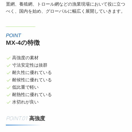
置網、養殖網、トロール網などの漁業現場において役に立つ
べく、国内を始め、グローバルに幅広く展開していきます。
POINT
MX-4の特徴
高強度の素材
check
寸法安定性は抜群
check
耐久性に優れている
check
耐候性に優れている
check
低比重で軽い
check
耐熱性に優れている
check
水切れが良い
check
POINT.01
高強度