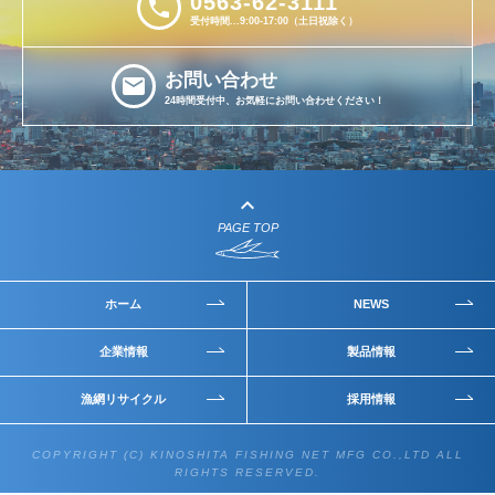
0563-62-3111
phone
受付時間...9:00-17:00（土日祝除く）
お問い合わせ
email
24時間受付中、お気軽にお問い合わせください！
keyboard_arrow_up
PAGE TOP
ホーム
NEWS
企業情報
製品情報
漁網リサイクル
採用情報
COPYRIGHT (C) KINOSHITA FISHING NET MFG CO.,LTD ALL
RIGHTS RESERVED.