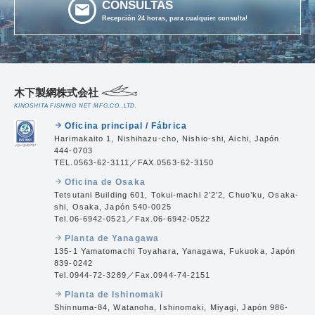
CONSULTAS
email
Recepción 24 horas, para cualquier consulta!
木下製網株式会社
KINOSHITA FISHING NET MFG.CO.,LTD.
Oficina principal / Fábrica
arrow_forward
Harimakaito 1, Nishihazu-cho, Nishio-shi, Aichi, Japón
444-0703
TEL.0563-62-3111／FAX.0563-62-3150
Oficina de Osaka
arrow_forward
Tetsutani Building 601, Tokui-machi 2’2’2, Chuo’ku, Osaka-
shi, Osaka, Japón 540-0025
Tel.06-6942-0521／Fax.06-6942-0522
Planta de Yanagawa
arrow_forward
135-1 Yamatomachi Toyahara, Yanagawa, Fukuoka, Japón
839-0242
Tel.0944-72-3289／Fax.0944-74-2151
Planta de Ishinomaki
arrow_forward
Shinnuma-84, Watanoha, Ishinomaki, Miyagi, Japón 986-