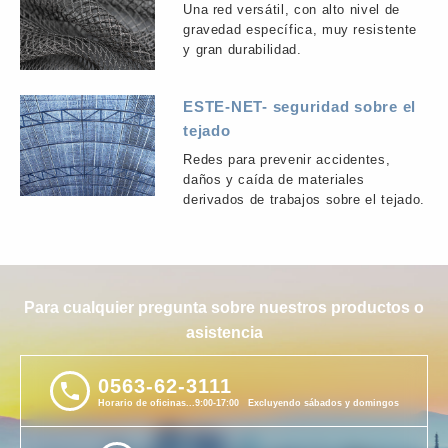
Una red versátil, con alto nivel de
gravedad específica, muy resistente
y gran durabilidad.
ESTE-NET- seguridad sobre el
tejado
Redes para prevenir accidentes,
daños y caída de materiales
derivados de trabajos sobre el tejado.
Para cualquier pregunta sobre nuestros productos o
asistencia
0563-62-3111
phone
Horario de oficinas...9:00-17:00 Excluyendo sábados y domingos