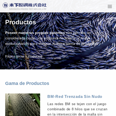
Productos
Poseer nuestras propias patentes
nos permite ser
considerada como una empresa necesaria,
y seguir
evolucionando para mejorar nuestra gama de productos
Página inicial
>
Productos
Gama de Productos
BM-Red Trenzada Sin Nudo
Las redes BM se tejen con el juego
combinado de 8 hilos que se cruzan
en la intersección de la malla sin