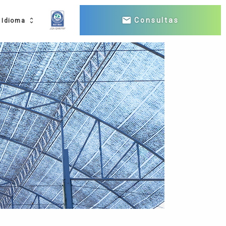
mail
Consultas
Idioma
e
unfold_more