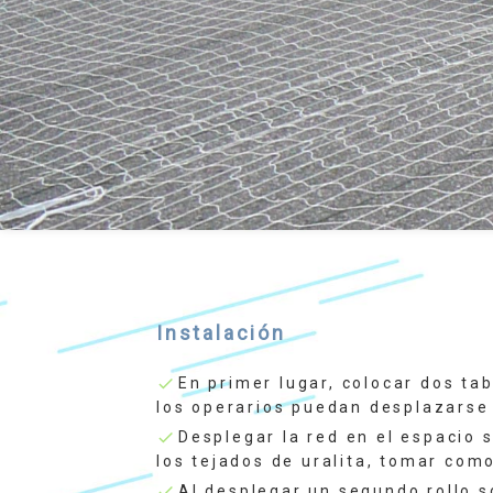
Instalación
En primer lugar, colocar dos ta
check
los operarios puedan desplazarse a
Desplegar la red en el espacio 
check
los tejados de uralita, tomar como
Al desplegar un segundo rollo 
check