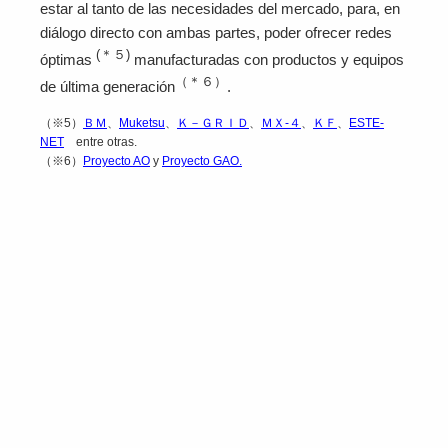
estar al tanto de las necesidades del mercado, para, en
diálogo directo con ambas partes, poder ofrecer redes
(＊５)
óptimas
manufacturadas con productos y equipos
（＊６）
de última generación
.
（※5）
ＢＭ
、
Muketsu
、
Ｋ－ＧＲＩＤ
、
ＭＸ-４
、
ＫＦ
、
ESTE-
NET
entre otras.
（※6）
Proyecto AO
y
Proyecto GAO.