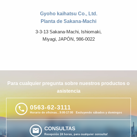
Gyoho kaihatsu Co., Ltd.
Planta de Sakana-Machi
3-3-13 Sakana-Machi, Ishiomaki,
Miyagi, JAPÓN, 986-0022
Para cualquier pregunta sobre nuestros productos o
asistencia
0563-62-3111
phone
Horario de oficinas...9:00-17:00 Excluyendo sábados y domingos
CONSULTAS
email
Recepción 24 horas, para cualquier consulta!