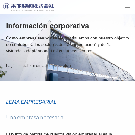
Información corporativa
Como empresa responsable
continuamos con nuestro objetivo
de contribuir
a los sectores de “la alimentación” y de “la
vivienda”
adaptándonos a los nuevos tiempos.
Página inicial
>
Información corporativa
LEMA EMPRESARIAL
Una empresa necesaria
El punto de partida de nuestra visión empresarial es la