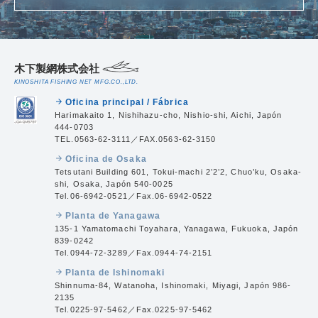
木下製網株式会社
KINOSHITA FISHING NET MFG.CO.,LTD.
Oficina principal / Fábrica
arrow_forward
Harimakaito 1, Nishihazu-cho, Nishio-shi, Aichi, Japón
444-0703
TEL.0563-62-3111／FAX.0563-62-3150
Oficina de Osaka
arrow_forward
Tetsutani Building 601, Tokui-machi 2’2’2, Chuo’ku, Osaka-
shi, Osaka, Japón 540-0025
Tel.06-6942-0521／Fax.06-6942-0522
Planta de Yanagawa
arrow_forward
135-1 Yamatomachi Toyahara, Yanagawa, Fukuoka, Japón
839-0242
Tel.0944-72-3289／Fax.0944-74-2151
Planta de Ishinomaki
arrow_forward
Shinnuma-84, Watanoha, Ishinomaki, Miyagi, Japón 986-
2135
Tel.0225-97-5462／Fax.0225-97-5462