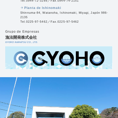
Tel.0944-72-3289／Fax.0944-74-2151
Planta de Ishinomaki
arrow_forward
Shinnuma-84, Watanoha, Ishinomaki, Miyagi, Japón 986-
2135
Tel.0225-97-5462／Fax.0225-97-5462
Grupo de Empresas
漁法開発株式会社
GYOHO KAIHATSU CO., LTD.