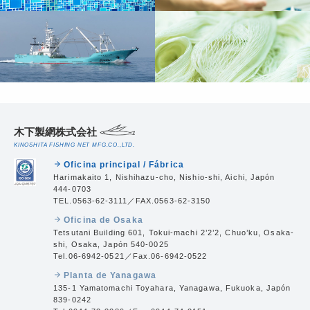
木下製網株式会社
KINOSHITA FISHING NET MFG.CO.,LTD.
Oficina principal / Fábrica
arrow_forward
Harimakaito 1, Nishihazu-cho, Nishio-shi, Aichi, Japón
444-0703
TEL.0563-62-3111／FAX.0563-62-3150
Oficina de Osaka
arrow_forward
Tetsutani Building 601, Tokui-machi 2’2’2, Chuo’ku, Osaka-
shi, Osaka, Japón 540-0025
Tel.06-6942-0521／Fax.06-6942-0522
Planta de Yanagawa
arrow_forward
135-1 Yamatomachi Toyahara, Yanagawa, Fukuoka, Japón
839-0242