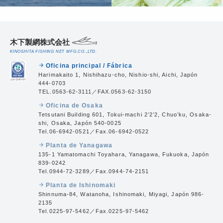
木下製網株式会社
KINOSHITA FISHING NET MFG.CO.,LTD.
Oficina principal / Fábrica
arrow_forward
Harimakaito 1, Nishihazu-cho, Nishio-shi, Aichi, Japón
444-0703
TEL.0563-62-3111／FAX.0563-62-3150
Oficina de Osaka
arrow_forward
Tetsutani Building 601, Tokui-machi 2’2’2, Chuo’ku, Osaka-
shi, Osaka, Japón 540-0025
Tel.06-6942-0521／Fax.06-6942-0522
Planta de Yanagawa
arrow_forward
135-1 Yamatomachi Toyahara, Yanagawa, Fukuoka, Japón
839-0242
Tel.0944-72-3289／Fax.0944-74-2151
Planta de Ishinomaki
arrow_forward
Shinnuma-84, Watanoha, Ishinomaki, Miyagi, Japón 986-
2135
Tel.0225-97-5462／Fax.0225-97-5462